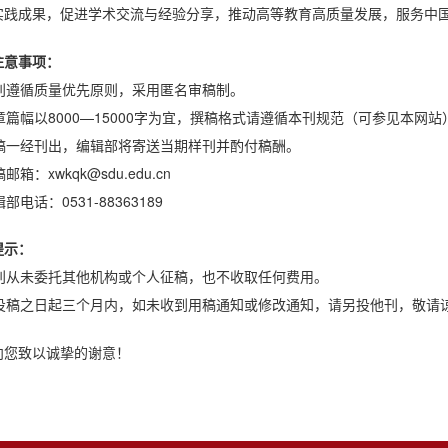
实践成果，促进学术交流与经验分享，推动高等教育高质量发展，服务中
注意事项：
 本刊遵循质量优先原则，采用匿名审稿制。
文章篇幅以8000—15000字为宜，撰稿格式请遵循本刊规范（可参见本网站
 来稿一经刊出，编辑部将寄送当期样刊并酌付稿酬。
稿邮箱：xwkqk@sdu.edu.cn
辑部电话：0531-88363189
提示：
 本刊从未委托其他机构或个人征稿，也不收取任何费用。
 从投稿之日起三个月内，如未收到用稿通知或修改通知，请另投他刊，敬请
向您致以诚挚的谢意！