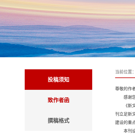
当前位置
投稿须知
尊敬的作
感谢
致作者函
《新
刊立足新
撰稿格式
建设的重
本刊设